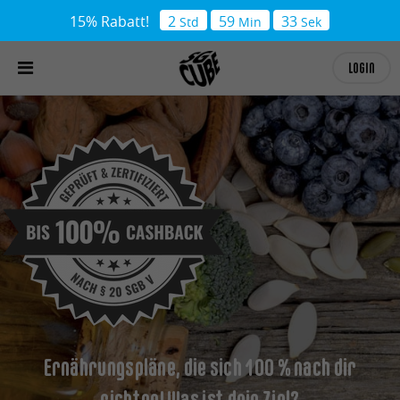
15% Rabatt!
2
59
32
Std
Min
Sek
LOGIN
Ernährungspläne, die sich 100 % nach dir
richten! Was ist dein Ziel?