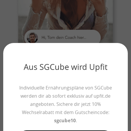
Aus SGCube wird Upfit
Individuelle Ernährungspläne von SGCube
werden dir ab sofort exklusiv auf upfit.de
angeboten. Sichere dir jetzt 10%
Wechselrabatt mit dem Gutscheincode:
sgcube10
.