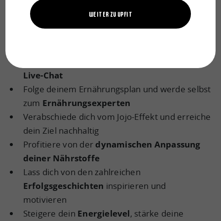
Nicht nur deinem Ernährungsplan folgen,
WEITER ZU UPFIT
sondern auch verstehen, was du isst
Stelle unseren Experten jederzeit Fragen im
Live-Chat
Folge deinem Ernährungsplan und werde selbst
zum
Ernährungsexperten
Verabschiede dich vom Jojo-Effekt und erreiche
dein Ziel nachhaltig
Profitiere von der
dynamischen Anpassung
deiner Nährstoffe
Lass dich von den zahlreichen
Erfolgsgeschichten
inspirieren und
motivieren
Steigere dein
Energielevel
, stärke deine