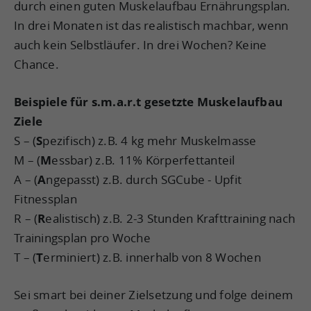
durch einen guten Muskelaufbau Ernährungsplan.
In drei Monaten ist das realistisch machbar, wenn
auch kein Selbstläufer. In drei Wochen? Keine
Chance.
Beispiele für s.m.a.r.t gesetzte Muskelaufbau
Ziele
S – (
S
pezifisch) z.B. 4 kg mehr Muskelmasse
M – (
M
essbar) z.B. 11% Körperfettanteil
A – (
A
ngepasst) z.B. durch SGCube - Upfit
Fitnessplan
R – (
R
ealistisch) z.B. 2-3 Stunden Krafttraining nach
Trainingsplan pro Woche
T – (
T
erminiert) z.B. innerhalb von 8 Wochen
Sei smart bei deiner Zielsetzung und folge deinem