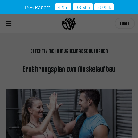
15% Rabatt!
4
38
19
Std
Min
Sek
LOGIN
EFFEKTIV MEHR MUSKELMASSE AUFBAUEN
Ernährungsplan zum Muskelaufbau