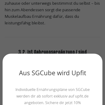
zuhause oder unterwegs bestimmst du selbst – bis
hin zum Abendessen sorgt die passende
Muskelaufbau Ernährung dafür, dass du
leistungsfähig bleibst.
3.2. Ist Nahrungsergänzung / sind
Supplements ein Muss?
Aus SGCube wird Upfit
Auf Wunsch gibt dir dein Ernährungsplan vor,
während und nach dem Workout abgestimmte
Individuelle Ernährungspläne von SGCube
Ergänzungen vor, damit du das Maximum aus
werden dir ab sofort exklusiv auf upfit.de
deinem Training herausholen kannst. Brauche ich
angeboten. Sichere dir jetzt 10%